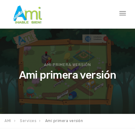
Toggl
naviga
AMI PRIMERA VERSIÓN
Ami primera versión
AMI
Services
Ami primera versión