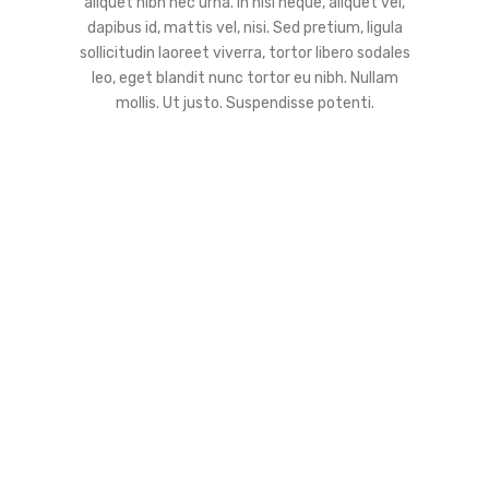
aliquet nibh nec urna. In nisi neque, aliquet vel,
dapibus id, mattis vel, nisi. Sed pretium, ligula
sollicitudin laoreet viverra, tortor libero sodales
leo, eget blandit nunc tortor eu nibh. Nullam
mollis. Ut justo. Suspendisse potenti.